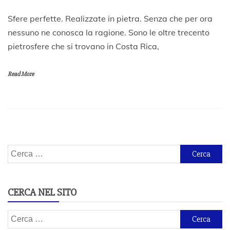
1
Sfere perfette. Realizzate in pietra. Senza che per ora
8
nessuno ne conosca la ragione. Sono le oltre trecento
N
pietrosfere che si trovano in Costa Rica,
o
v
e
Read More
m
b
r
e
2
0
2
0
Ricerca
per:
CERCA NEL SITO
Ricerca
per: