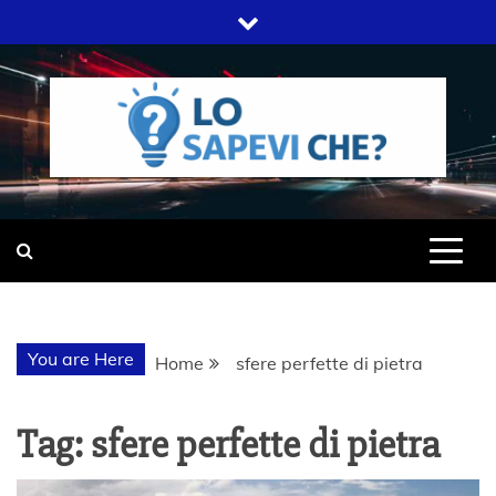
Skip
to
content
SITO WEB DEL GRUPPO LIFELIVE
LO SAPEVI
E.S.P.J
CHE?
You are Here
Home
sfere perfette di pietra
Tag:
sfere perfette di pietra