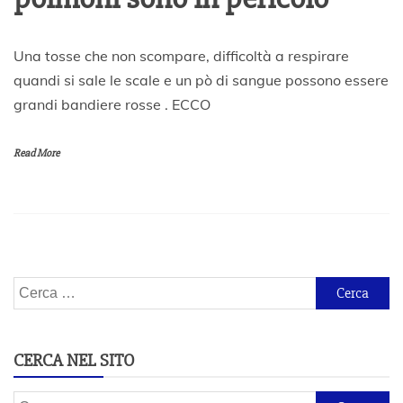
1
Una tosse che non scompare, difficoltà a respirare
9
quandi si sale le scale e un pò di sangue possono essere
L
grandi bandiere rosse . ECCO
u
g
l
Read More
i
o
2
0
2
0
Ricerca
per:
CERCA NEL SITO
Ricerca