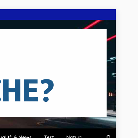
ualità & News
Test
Natura