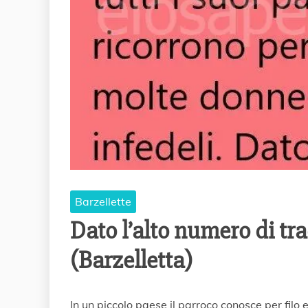
Barzellette
Dato l’alto numero di tr
(Barzelletta)
1
In un piccolo paese il parroco conosce per filo e