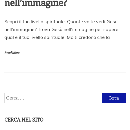
nell’immagine?
3
Scopri il tuo livello spirituale. Quante volte vedi Gesù
M
nell’immagine? Trova Gesù nell’immagine per sapere
a
qual è il tuo livello spirituale. Molti credono che la
g
g
i
Read More
o
2
0
2
2
Ricerca
per:
CERCA NEL SITO