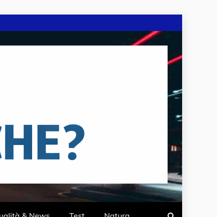
ualità & News
Test
Natura