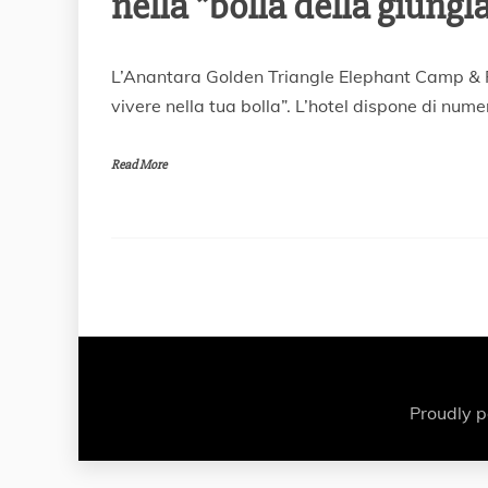
nella “bolla della giungla
1
L’Anantara Golden Triangle Elephant Camp & Re
F
vivere nella tua bolla”. L’hotel dispone di num
e
b
b
Read More
r
a
i
o
2
0
2
0
Proudly 