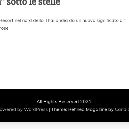
” sotto le stelle
sort nel nord della Thailandia dà un nuovo significato a ”
erose
All Rights Reserved 2021.
powered by WordPress
|
Theme: Refined Magazine by
Candi