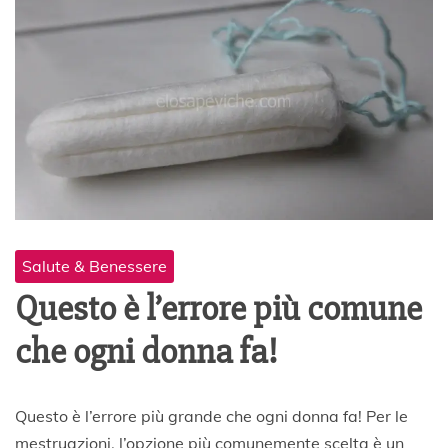
Salute & Benessere
Questo è l’errore più comune
che ogni donna fa!
3
Questo è l’errore più grande che ogni donna fa! Per le
1
mestruazioni, l’opzione più comunemente scelta è un