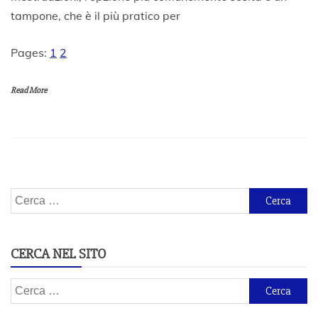
M
tampone, che è il più pratico per
a
g
g
Pages:
1
2
i
o
2
Read More
0
2
3
Ricerca
per:
CERCA NEL SITO
Ricerca
per: