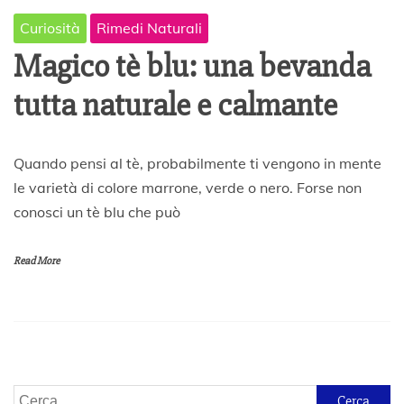
Curiosità
Rimedi Naturali
Magico tè blu: una bevanda
tutta naturale e calmante
2
Quando pensi al tè, probabilmente ti vengono in mente
1
le varietà di colore marrone, verde o nero. Forse non
D
conosci un tè blu che può
i
c
e
Read More
m
b
r
e
2
0
1
9
Ricerca