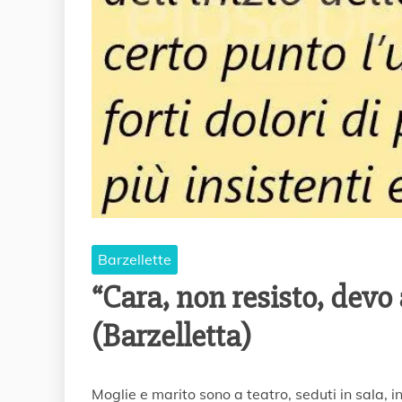
Barzellette
“Cara, non resisto, devo
(Barzelletta)
2
Moglie e marito sono a teatro, seduti in sala, i