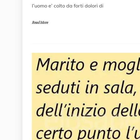
1
l’uomo e’ colto da forti dolori di
M
a
r
Read More
z
o
2
0
1
8