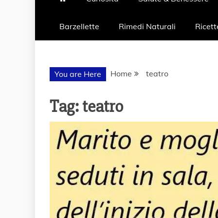
Barzellette
Rimedi Naturali
Ricett
Home
teatro
You are Here
Tag:
teatro