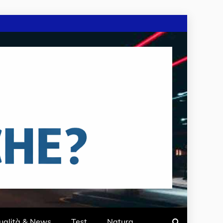
ualità & News
Test
Natura