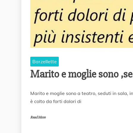
Barzellette
Marito e moglie sono ,se
5
Marito e moglie sono a teatro, seduti in sala, i
M
è colto da forti dolori di
a
r
z
Read More
o
2
0