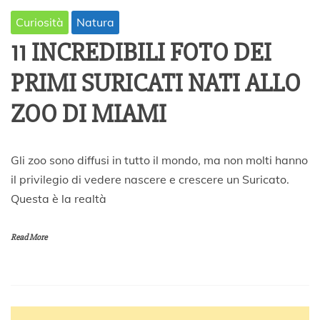
Curiosità
Natura
11 INCREDIBILI FOTO DEI
PRIMI SURICATI NATI ALLO
ZOO DI MIAMI
1
Gli zoo sono diffusi in tutto il mondo, ma non molti hanno
5
il privilegio di vedere nascere e crescere un Suricato.
F
Questa è la realtà
e
b
b
Read More
r
a
i
o
2
0