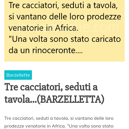
2
0
Barzellette
Tre cacciatori, seduti a
tavola…(BARZELLETTA)
1
Tre cacciatori, seduti a tavola, si vantano delle loro
7
prodezze venatorie in Africa. “Una volta sono stato
G