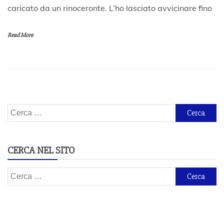
caricato da un rinoceronte. L’ho lasciato avvicinare fino
e
n
n
Read More
a
i
o
2
0
1
8
Ricerca
per:
CERCA NEL SITO
Ricerca
per: