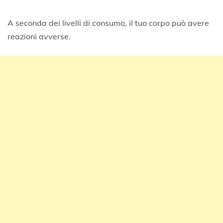
A seconda dei livelli di consumo, il tuo corpo può avere
reazioni avverse.