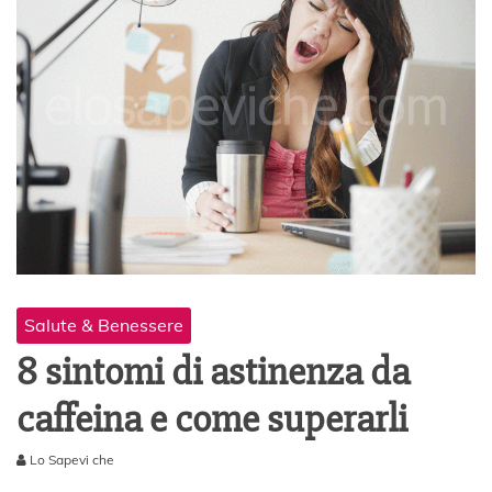
Salute & Benessere
8 sintomi di astinenza da
caffeina e come superarli
Lo Sapevi che
2