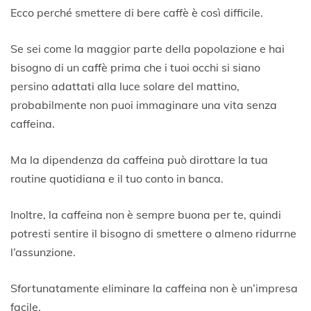
4
Ecco perché smettere di bere caffè è così difficile.
L
u
Se sei come la maggior parte della popolazione e hai
g
l
bisogno di un caffè prima che i tuoi occhi si siano
i
persino adattati alla luce solare del mattino,
o
probabilmente non puoi immaginare una vita senza
2
0
caffeina.
2
0
Ma la dipendenza da caffeina può dirottare la tua
routine quotidiana e il tuo conto in banca.
Inoltre, la caffeina non è sempre buona per te, quindi
potresti sentire il bisogno di smettere o almeno ridurrne
l’assunzione.
Sfortunatamente eliminare la caffeina non è un’impresa
facile.