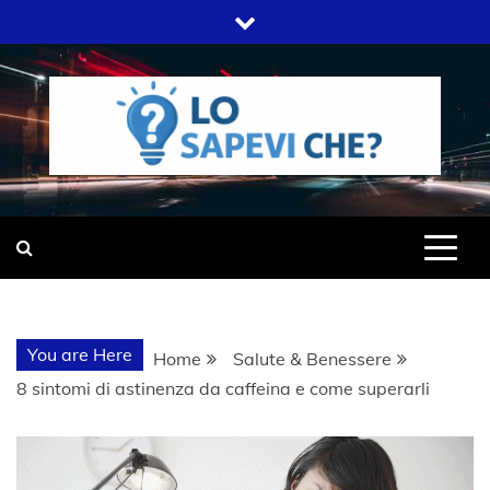
Skip
to
content
SITO WEB DEL GRUPPO LIFELIVE
LO SAPEVI
E.S.P.J
CHE?
You are Here
Home
Salute & Benessere
8 sintomi di astinenza da caffeina e come superarli