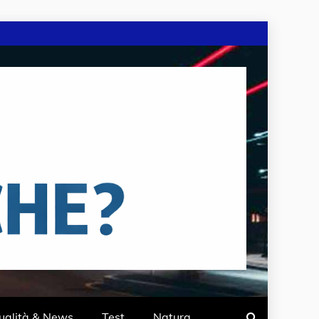
ualità & News
Test
Natura