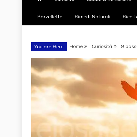
Barzellette
Rimedi Naturali
Ricett
Home
Curiosità
9 pass
You are Here