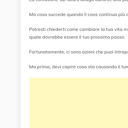
e
m
Ma cosa succede quando il caos continua più 
b
r
e
Potresti chiederti come cambiare la tua vita me
2
quale dovrebbe essere il tuo prossimo passo.
0
2
0
Fortunatamente, ci sono azioni che puoi intrapr
Ma prima, devi capire cosa sta causando il tum