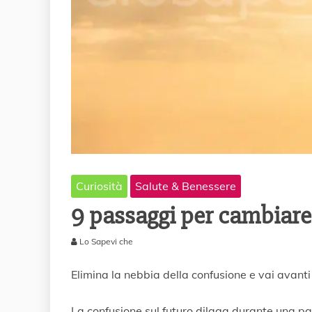
Curiosità
Salute & Benessere
9 passaggi per cambiare 
Lo Sapevi che
2
S
Elimina la nebbia della confusione e vai avanti
e
t
La confusione sul futuro dilaga durante una p
t