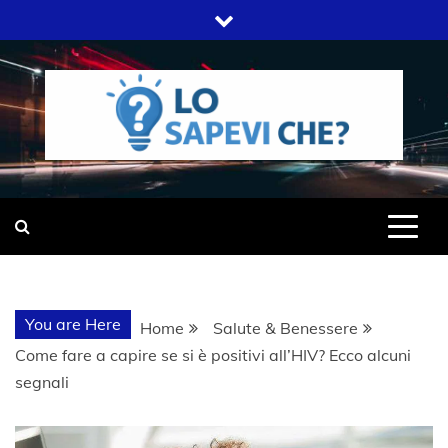
Skip
to
content
SITO WEB DEL GRUPPO LIFELIVE
LO SAPEVI
E.S.P.J
CHE?
You are Here
Home
Salute & Benessere
Come fare a capire se si è positivi all’HIV? Ecco alcuni
segnali