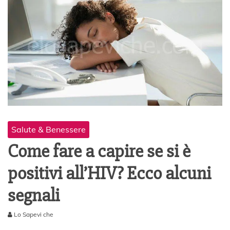
Salute & Benessere
Come fare a capire se si è
positivi all’HIV? Ecco alcuni
segnali
Lo Sapevi che
6