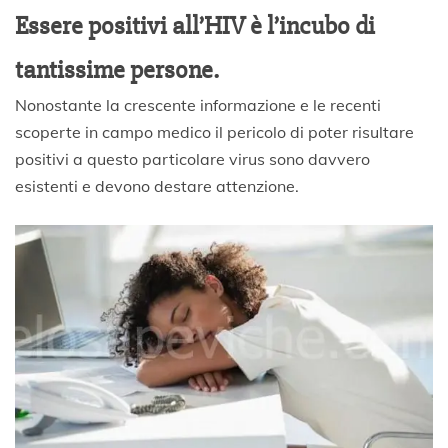
M
Essere positivi all’HIV è l’incubo di
a
g
tantissime persone.
g
i
Nonostante la crescente informazione e le recenti
o
2
scoperte in campo medico il pericolo di poter risultare
0
positivi a questo particolare virus sono davvero
2
esistenti e devono destare attenzione.
0