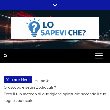
Skip
to
content
SITO WEB DEL GRUPPO LIFELIVE
LO SAPEVI
E.S.P.J
CHE?
You are Here
Home
Oroscopo e segni Zodiacali
Ecco il tuo metodo di guarigione spirituale secondo il tuo
segno zodiacale: