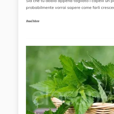
Sia che tu abbia appena tagliato i capelli un po’
9
probabilmente vorrai sapere come farli cresce
L
u
g
Read More
l
i
o
2
0
2
0