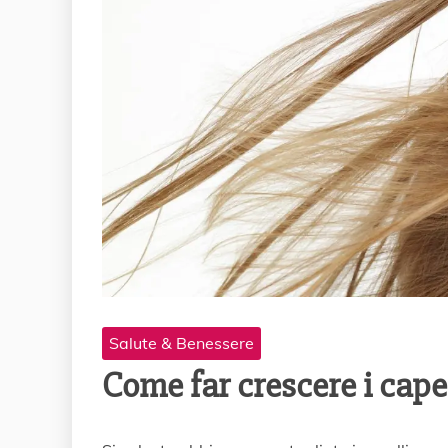
Salute & Benessere
Come far crescere i cape
2