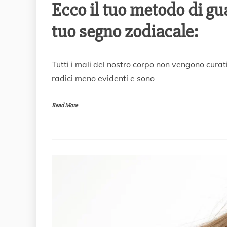
Ecco il tuo metodo di gu
tuo segno zodiacale:
2
Tutti i mali del nostro corpo non vengono curat
3
radici meno evidenti e sono
A
p
r
Read More
i
l
e
2
0
2
1