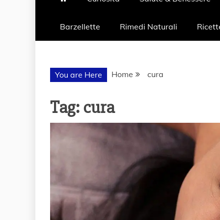
Barzellette
Rimedi Naturali
Ricett
Home
cura
You are Here
Tag:
cura