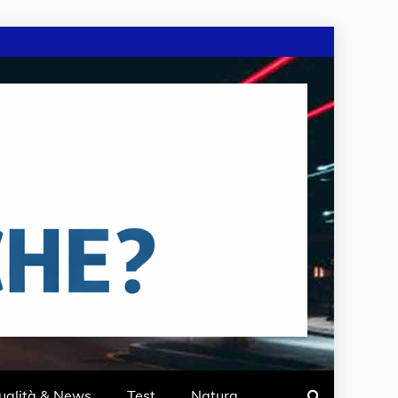
ualità & News
Test
Natura