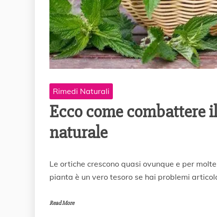
Rimedi Naturali
Ecco come combattere il
naturale
1
Le ortiche crescono quasi ovunque e per molte
7
pianta è un vero tesoro se hai problemi articolar
L
u
g
Read More
l