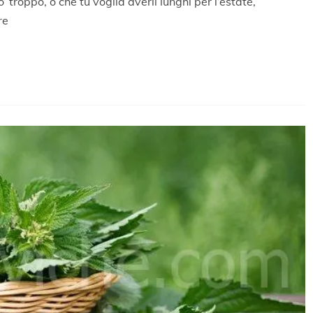
 troppo, o che tu voglia averli lunghi per l’estate,
re