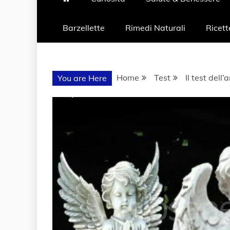
Barzellette
Rimedi Naturali
Ricett
Home
Test
Il test dell
You are Here