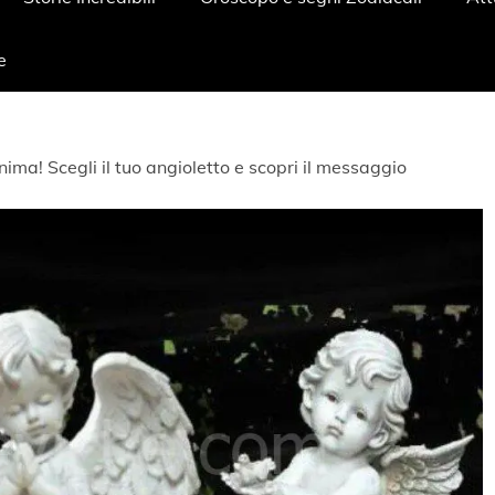
e
’anima! Scegli il tuo angioletto e scopri il messaggio