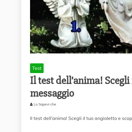
Test
Il test dell’anima! Scegli 
messaggio
Lo Sapevi che
2
G
Il test dell’anima! Scegli il tuo angioletto e sco
i
u