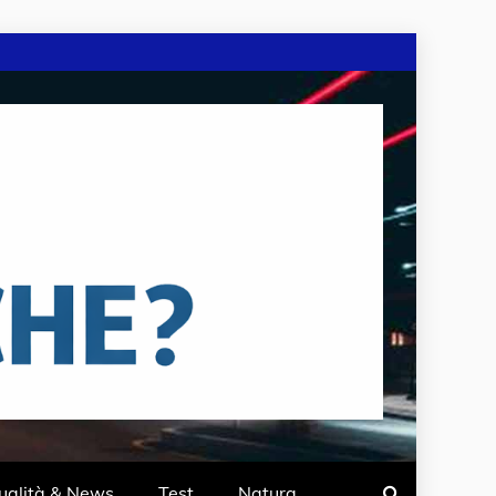
ualità & News
Test
Natura