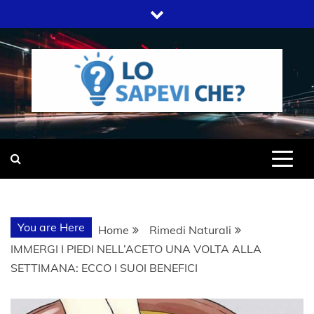
Skip
to
content
SITO WEB DEL GRUPPO LIFELIVE
LO SAPEVI
E.S.P.J
CHE?
You are Here
Home
Rimedi Naturali
IMMERGI I PIEDI NELL’ACETO UNA VOLTA ALLA
SETTIMANA: ECCO I SUOI BENEFICI