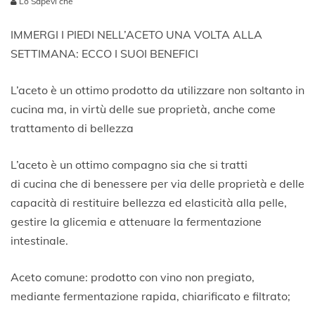
Lo Sapevi che
1
0
IMMERGI I PIEDI NELL’ACETO UNA VOLTA ALLA
O
SETTIMANA: ECCO I SUOI BENEFICI
t
t
o
L’aceto è un ottimo prodotto da utilizzare non soltanto in
b
cucina ma, in virtù delle sue proprietà, anche come
r
trattamento di bellezza
e
2
0
L’aceto è un ottimo compagno sia che si tratti
2
di cucina che di benessere per via delle proprietà e delle
0
capacità di restituire bellezza ed elasticità alla pelle,
gestire la glicemia e attenuare la fermentazione
intestinale.
Aceto comune: prodotto con vino non pregiato,
mediante fermentazione rapida, chiarificato e filtrato;