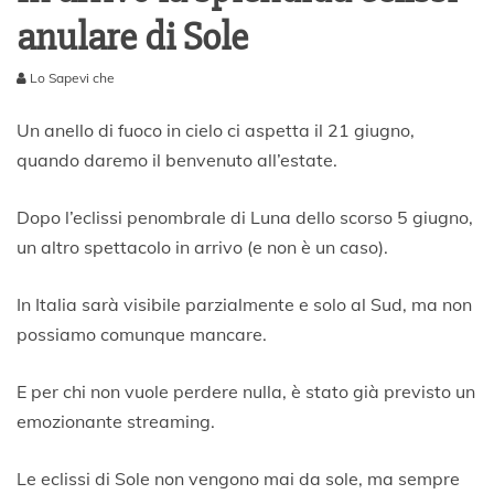
anulare di Sole
Lo Sapevi che
1
9
Un anello di fuoco in cielo ci aspetta il 21 giugno,
G
quando daremo il benvenuto all’estate.
i
u
g
Dopo l’eclissi penombrale di Luna dello scorso 5 giugno,
n
un altro spettacolo in arrivo (e non è un caso).
o
2
0
In Italia sarà visibile parzialmente e solo al Sud, ma non
2
possiamo comunque mancare.
0
E per chi non vuole perdere nulla, è stato già previsto un
emozionante streaming.
Le eclissi di Sole non vengono mai da sole, ma sempre