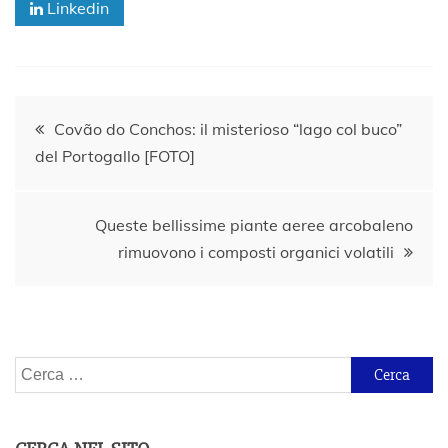
Linkedin
Navigazione
Covão do Conchos: il misterioso “lago col buco”
del Portogallo [FOTO]
articoli
Queste bellissime piante aeree arcobaleno
rimuovono i composti organici volatili
Ricerca
per: