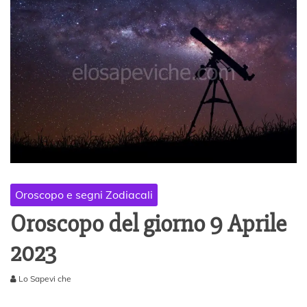
Oroscopo e segni Zodiacali
Oroscopo del giorno 9 Aprile
2023
Lo Sapevi che
8
A