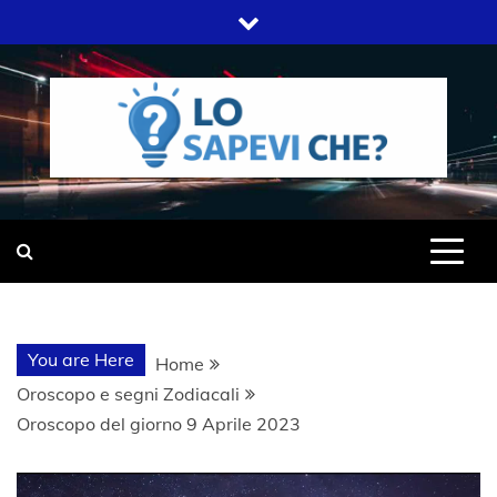
Skip
to
content
SITO WEB DEL GRUPPO LIFELIVE
LO SAPEVI
E.S.P.J
CHE?
You are Here
Home
Oroscopo e segni Zodiacali
Oroscopo del giorno 9 Aprile 2023