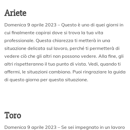
p
Ariete
r
i
l
Domenica 9 aprile 2023 – Questo è uno di quei giorni in
e
cui finalmente capirai dove si trova la tua vita
2
professionale.
Questa chiarezza ti metterà in una
0
2
situazione delicata sul lavoro, perché ti permetterà di
3
vedere ciò che gli altri non possono vedere.
Alla fine, gli
altri rispetteranno il tuo punto di vista.
Vedi, quando ti
affermi, le situazioni cambiano.
Puoi ringraziare la guida
di questo giorno per questa situazione.
Toro
Domenica 9 aprile 2023 – Se sei impegnato in un lavoro