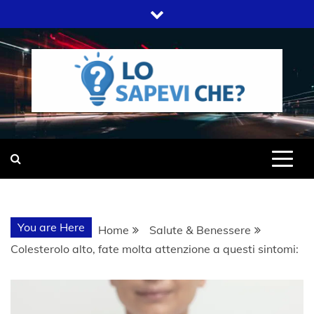
Skip
to
content
SITO WEB DEL GRUPPO LIFELIVE
LO SAPEVI
E.S.P.J
CHE?
You are Here
Home
Salute & Benessere
Colesterolo alto, fate molta attenzione a questi sintomi: