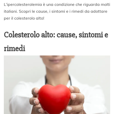
A
L’ipercolesterolemia è una condizione che riguarda molti
p
italiani. Scopri le cause, i sintomi e i rimedi da adottare
r
per il colesterolo alto!
i
l
e
Colesterolo alto: cause, sintomi e
2
0
2
rimedi
3