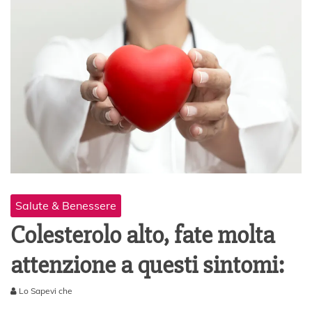
Salute & Benessere
Colesterolo alto, fate molta
attenzione a questi sintomi:
Lo Sapevi che
2