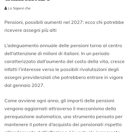
Lo Sapevi che
2
6
Pensioni, possibili aumenti nel 2027: ecco chi potrebbe
G
ricevere assegni più alti
i
u
g
L’adeguamento annuale delle pensioni torna al centro
n
dell’attenzione di milioni di italiani. In un periodo
o
caratterizzato dall’aumento del costo della vita, cresce
2
0
infatti l’interesse verso le possibili rivalutazioni degli
2
assegni previdenziali che potrebbero entrare in vigore
6
dal gennaio 2027.
Come avviene ogni anno, gli importi delle pensioni
vengono aggiornati attraverso il meccanismo della
perequazione automatica, uno strumento pensato per
mantenere il potere d’acquisto dei pensionati rispetto