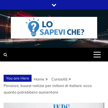
Skip
to
content
SITO WEB DEL GRUPPO LIFELIVE
LO SAPEVI
E.S.P.J
CHE?
You are Here
Home
Curiosità
Pensioni, buone notizie per milioni di italiani: ecco
quanto potrebbero aumentare