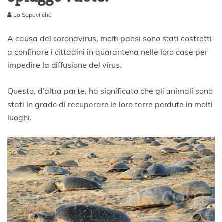
Lo Sapevi che
2
M
A causa del coronavirus, molti paesi sono stati costretti
a
a confinare i cittadini in quarantena nelle loro case per
g
impedire la diffusione del virus.
g
i
o
Questo, d’altra parte, ha significato che gli animali sono
2
stati in grado di recuperare le loro terre perdute in molti
0
2
luoghi.
0