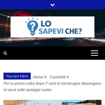
Skip
to
content
SITO WEB DEL GRUPPO LIFELIVE
LO SAPEVI
E.S.P.J
CHE?
You are Here
Home
Curiosità
Per la prima volta dopo 7 anni le tartarughe depongono
le uova sulle spiagge vuote.