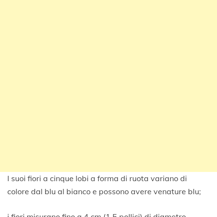
I suoi fiori a cinque lobi a forma di ruota variano di
colore dal blu al bianco e possono avere venature blu;
i fiori misurano fino a 4 cm (1,5 pollici) di diametro.