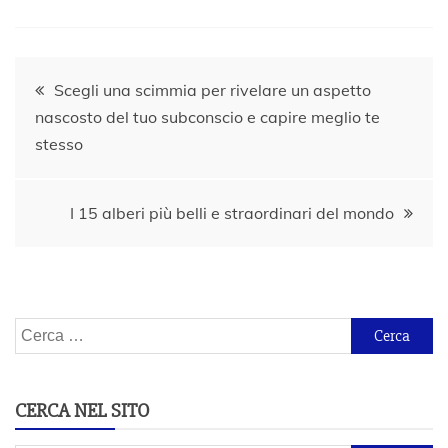
Navigazione
Scegli una scimmia per rivelare un aspetto
nascosto del tuo subconscio e capire meglio te
articoli
stesso
I 15 alberi più belli e straordinari del mondo
Ricerca
per:
CERCA NEL SITO