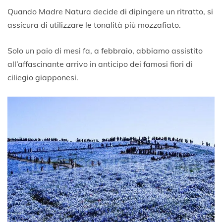
5
Quando Madre Natura decide di dipingere un ritratto, si
A
assicura di utilizzare le tonalità più mozzafiato.
p
r
i
Solo un paio di mesi fa, a febbraio, abbiamo assistito
l
all’affascinante arrivo in anticipo dei famosi fiori di
e
ciliegio giapponesi.
2
0
2
0