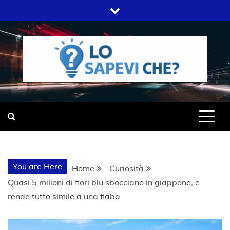
Skip
to
content
SITO WEB DEL GRUPPO LIFELIVE
LO SAPEVI
E.S.P.J
CHE?
You are Here
Home
Curiosità
Quasi 5 milioni di fiori blu sbocciano in giappone, e
rende tutto simile a una fiaba