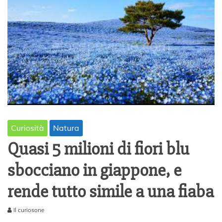
Curiosità
Natura
Quasi 5 milioni di fiori blu
sbocciano in giappone, e
rende tutto simile a una fiaba
Il curiosone
1