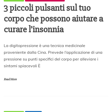
3 piccoli pulsanti sul tuo
corpo che possono aiutare a
curare l’insonnia
1
La digitopressione è una tecnica medicinale
0
proveniente dalla Cina. Prevede l’applicazione di una
A
pressione su punti specifici del corpo per alleviare i
p
r
sintomi spiacevoli È
i
l
e
Read More
2
0
2
0