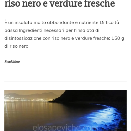
riso nero e verdure fresche
2
È un’insalata molto abbondante e nutriente Difficoltà :
7
bassa Ingredienti necessari per l’insalata di
A
disintossicazione con riso nero e verdure fresche: 150 g
p
r
di riso nero
i
l
e
Read More
2
0
2
0