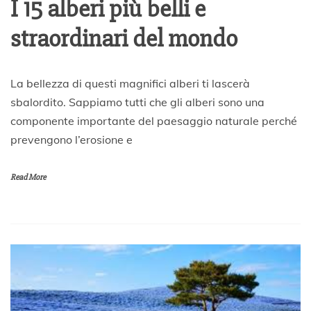
I 15 alberi più belli e
straordinari del mondo
1
La bellezza di questi magnifici alberi ti lascerà
7
sbalordito. Sappiamo tutti che gli alberi sono una
A
componente importante del paesaggio naturale perché
p
r
prevengono l’erosione e
i
l
e
Read More
2
0
2
0