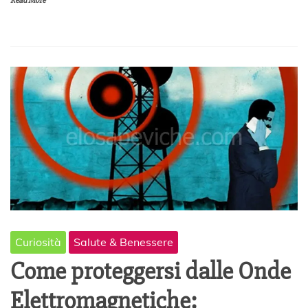
Read More
l
e
2
0
2
0
Curiosità
Salute & Benessere
Come proteggersi dalle Onde
Elettromagnetiche: