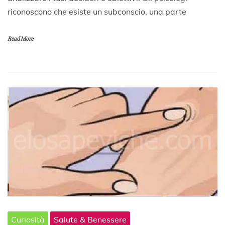
A
riconoscono che esiste un subconscio, una parte
p
r
i
Read More
l
e
2
0
2
0
Curiosità
Salute & Benessere