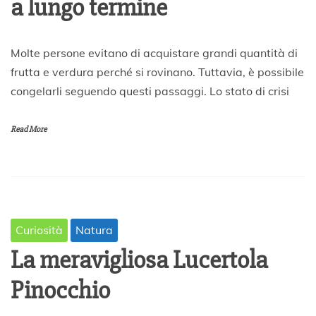
a lungo termine
3
Molte persone evitano di acquistare grandi quantità di
0
frutta e verdura perché si rovinano. Tuttavia, è possibile
M
congelarli seguendo questi passaggi. Lo stato di crisi
a
r
z
Read More
o
2
0
2
0
Curiosità
Natura
La meravigliosa Lucertola
Pinocchio