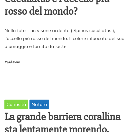
rosso del mondo?
3
Nella foto – un visone ardente ( Spinus cucullatus ),
A
l’uccello più rosso del mondo. Il colore infuocato del suo
p
piumaggio è fornito da sette
r
i
l
Read More
e
2
0
2
0
Curiosità
Natura
La grande barriera corallina
sta lentamente morendo.