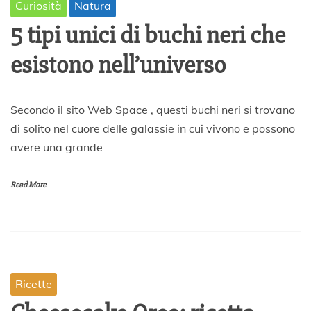
Curiosità
Natura
5 tipi unici di buchi neri che
esistono nell’universo
9
Secondo il sito Web Space , questi buchi neri si trovano
A
di solito nel cuore delle galassie in cui vivono e possono
p
avere una grande
r
i
l
Read More
e
2
0
2
0
Ricette