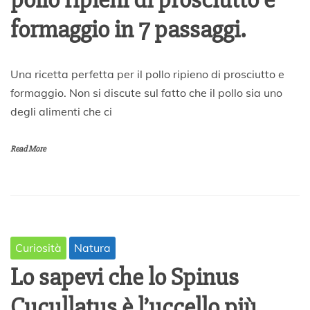
formaggio in 7 passaggi.
4
Una ricetta perfetta per il pollo ripieno di prosciutto e
A
formaggio. Non si discute sul fatto che il pollo sia uno
p
degli alimenti che ci
r
i
l
Read More
e
2
0
2
0
Curiosità
Natura
Lo sapevi che lo Spinus
Cucullatus è l’uccello più