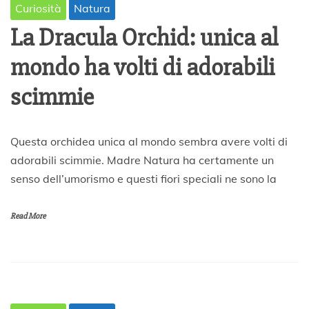
Curiosità
Natura
La Dracula Orchid: unica al
mondo ha volti di adorabili
scimmie
1
Questa orchidea unica al mondo sembra avere volti di
0
adorabili scimmie. Madre Natura ha certamente un
A
senso dell’umorismo e questi fiori speciali ne sono la
p
r
i
Read More
l
e
2
0
2
0