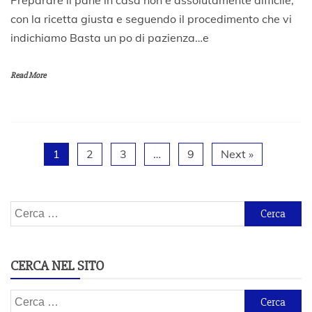
7
con la ricetta giusta e seguendo il procedimento che vi
M
indichiamo Basta un po di pazienza…e
a
r
z
Read More
o
2
0
2
0
1
2
3
…
9
Next »
Ricerca
per:
CERCA NEL SITO
Ricerca