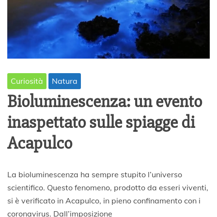
Curiosità
Natura
Bioluminescenza: un evento
inaspettato sulle spiagge di
Acapulco
2
La bioluminescenza ha sempre stupito l’universo
7
scientifico. Questo fenomeno, prodotto da esseri viventi,
A
si è verificato in Acapulco, in pieno confinamento con i
p
r
coronavirus. Dall’imposizione