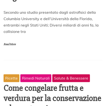
3
Secondo uno studio presentato dagli astrofisici della
1
Columbia University e dell’Università della Florida,
M
entrambi negli Stati Uniti; Diversi miliardi di anni fa, la
a
r
collisione tra
z
o
2
Read More
0
2
0
Ricette
Rimedi Naturali
Salute & Benessere
Come congelare frutta e
verdura per la conservazione