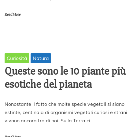
i
l
e
Read More
2
0
2
0
Curiosità
Natura
Queste sono le 10 piante più
esotiche del pianeta
2
Nonostante il fatto che molte specie vegetali si siano
6
estinte, centinaia di organismi vegetali curiosi e strani
A
vivono ancora tra di noi. Sulla Terra ci
p
r
i