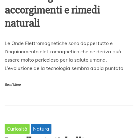
accorgimenti e rimedi
naturali
2
Le Onde Elettromagnetiche sono dappertutto e
3
l’inquinamento elettromagnetico che ne deriva può
A
essere molto pericoloso per la salute umana.
p
r
L’evoluzione della tecnologia sembra abbia puntato
i
l
e
Read More
2
0
2
0
Curiosità
Natura