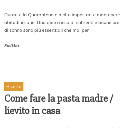
2
Durante la Quarantena è molto importante mantenere
7
abitudini sane. Una dieta ricca di nutrienti e buone ore
M
di sonno sono più essenziali che mai per
a
r
z
Read More
o
2
0
2
0
Ricette
Come fare la pasta madre /
lievito in casa
2