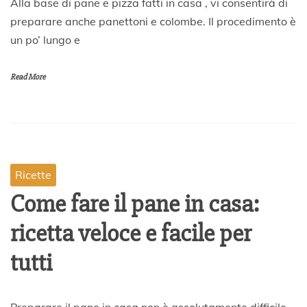
Alla base di pane e pizza fatti in casa , vi consentirà di
7
preparare anche panettoni e colombe. Il procedimento è
M
un po’ lungo e
a
r
z
Read More
o
2
0
2
0
Ricette
Come fare il pane in casa:
ricetta veloce e facile per
tutti
2
Preparare il pane in casa non è assolutamente difficile,