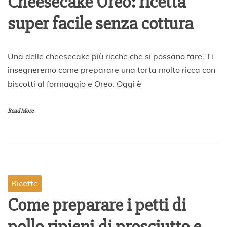
Cheesecake Oreo: ricetta
super facile senza cottura
6
Una delle cheesecake più ricche che si possano fare. Ti
A
insegneremo come preparare una torta molto ricca con
p
biscotti al formaggio e Oreo. Oggi è
r
i
l
Read More
e
2
0
2
0
Ricette
Come preparare i petti di
pollo ripieni di prosciutto e