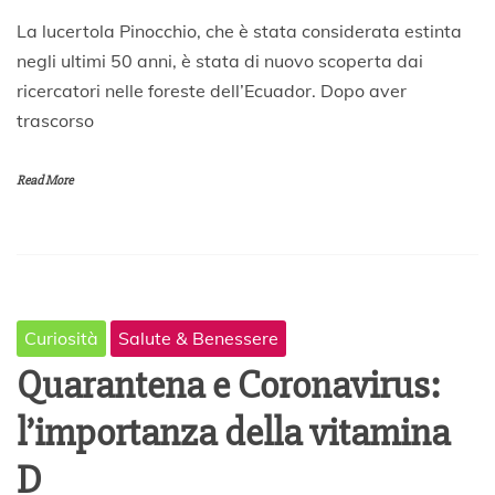
3
La lucertola Pinocchio, che è stata considerata estinta
0
negli ultimi 50 anni, è stata di nuovo scoperta dai
M
ricercatori nelle foreste dell’Ecuador. Dopo aver
a
r
trascorso
z
o
2
Read More
0
2
0
Curiosità
Salute & Benessere
Quarantena e Coronavirus:
l’importanza della vitamina
D