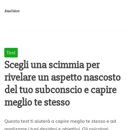
r
i
Read More
l
e
2
0
2
0
Test
Scegli una scimmia per
rivelare un aspetto nascosto
del tuo subconscio e capire
meglio te stesso
1
Questo test ti aiuterà a capire meglio te stesso e ad
4
analizzare i tuoi desideri e obiettivi. Gli psicologi