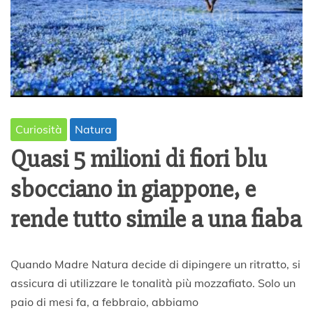
Curiosità
Natura
Quasi 5 milioni di fiori blu
sbocciano in giappone, e
rende tutto simile a una fiaba
1
Quando Madre Natura decide di dipingere un ritratto, si
5
assicura di utilizzare le tonalità più mozzafiato. Solo un
A
paio di mesi fa, a febbraio, abbiamo
p