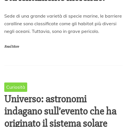
1
Sede di una grande varietà di specie marine, le barriere
A
coralline sono classificate come gli habitat più diversi
p
negli oceani. Tuttavia, sono in grave pericolo.
r
i
l
Read More
e
2
0
2
0
Curiosità
Universo: astronomi
indagano sull’evento che ha
originato il sistema solare