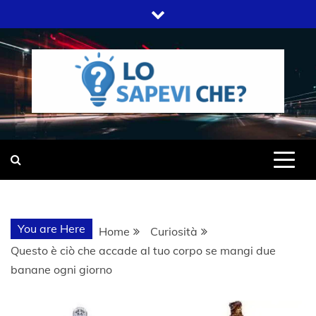
Skip
to
content
SITO WEB DEL GRUPPO LIFELIVE
LO SAPEVI
E.S.P.J
CHE?
You are Here
Home
Curiosità
Questo è ciò che accade al tuo corpo se mangi due
banane ogni giorno