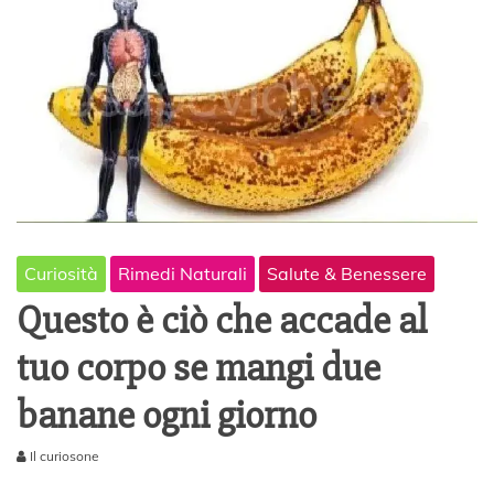
Curiosità
Rimedi Naturali
Salute & Benessere
Questo è ciò che accade al
tuo corpo se mangi due
banane ogni giorno
Il curiosone
4