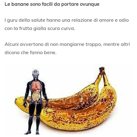
F
Le banane sono facili da portare ovunque
e
b
I guru della salute hanno una relazione di amore e odio
b
r
con la frutta gialla scura curva.
a
i
Alcuni avvertono di non mangiarne troppo, mentre altri
o
2
dicono che fanno bene.
0
2
0