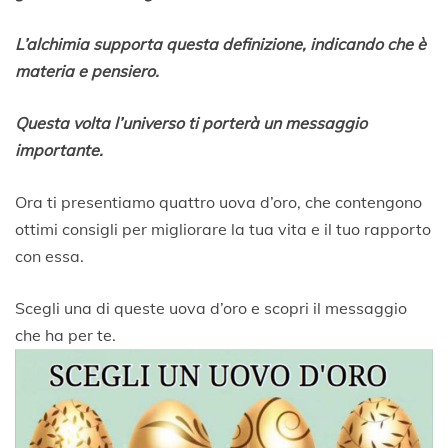
e
m
L’alchimia supporta questa definizione, indicando che è
b
materia e pensiero.
r
e
2
Questa volta l’universo ti porterà un messaggio
0
importante.
1
9
Ora ti presentiamo quattro uova d’oro, che contengono
ottimi consigli per migliorare la tua vita e il tuo rapporto
con essa.
Scegli una di queste uova d’oro e scopri il messaggio
che ha per te.