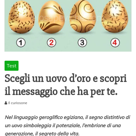
Test
Scegli un uovo d’oro e scopri
il messaggio che ha per te.
Il curiosone
1
7
Nel linguaggio geroglifico egiziano, il segno distintivo di
D
un uovo simboleggia il potenziale, l’embrione di una
i
generazione, il segreto della vita.
c