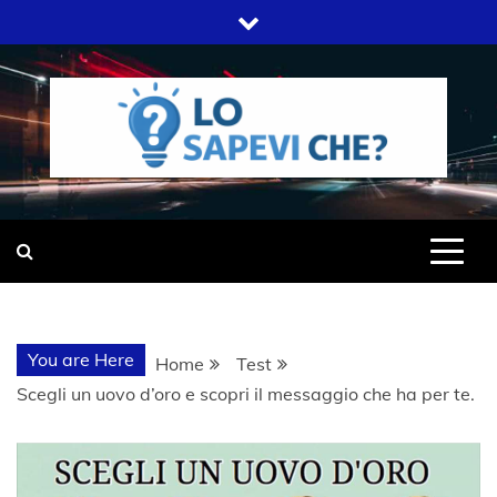
Skip
to
content
SITO WEB DEL GRUPPO LIFELIVE
LO SAPEVI
E.S.P.J
CHE?
You are Here
Home
Test
Scegli un uovo d’oro e scopri il messaggio che ha per te.