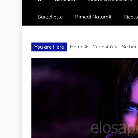
Barzellette
Rimedi Naturali
Ricett
Home
Curiosità
Se hai 
You are Here