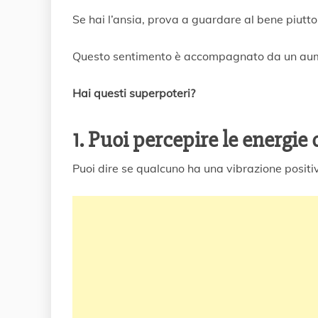
i
Se hai l’ansia, prova a guardare al bene piutto
o
2
0
Questo sentimento è accompagnato da un aum
2
0
Hai questi superpoteri?
1. Puoi percepire le energie 
Puoi dire se qualcuno ha una vibrazione positi