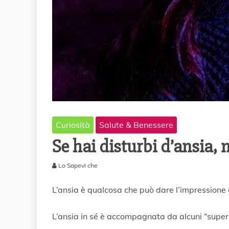
Curiosità
Salute & Benessere
Se hai disturbi d’ansia,
Lo Sapevi che
2
8
L’ansia è qualcosa che può dare l’impressione 
M
a
L’ansia in sé è accompagnata da alcuni “super
g
g