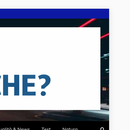
ualità & News
Test
Natura