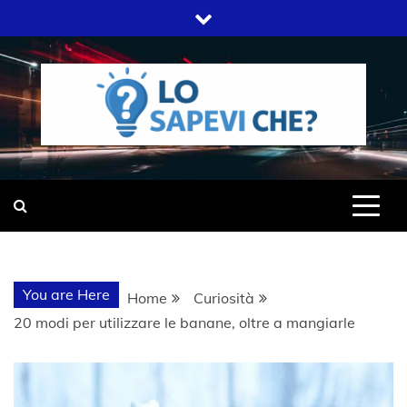
Skip
to
content
SITO WEB DEL GRUPPO LIFELIVE
LO SAPEVI
E.S.P.J
CHE?
You are Here
Home
Curiosità
20 modi per utilizzare le banane, oltre a mangiarle