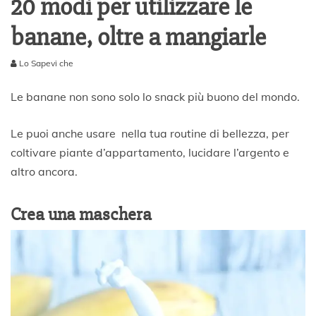
20 modi per utilizzare le
banane, oltre a mangiarle
Lo Sapevi che
2
7
Le banane non sono solo lo snack più buono del mondo.
N
o
Le puoi anche usare nella tua routine di bellezza, per
v
e
coltivare piante d’appartamento, lucidare l’argento e
m
altro ancora.
b
r
e
Crea una maschera
2
0
1
9