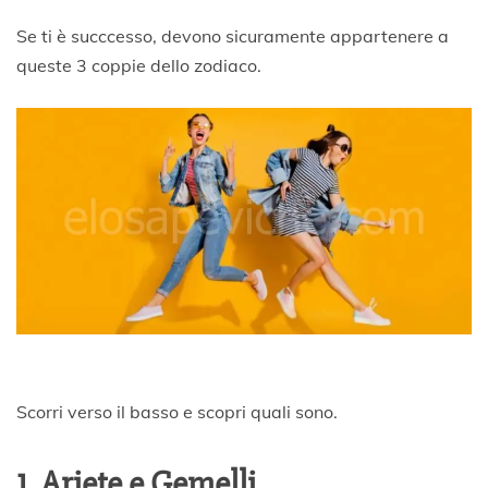
g
n
Se ti è succcesso, devono sicuramente appartenere a
o
queste 3 coppie dello zodiaco.
2
0
2
0
Scorri verso il basso e scopri quali sono.
1. Ariete e Gemelli