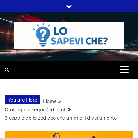
Skip
to
content
SITO WEB DEL GRUPPO LIFELIVE
LO SAPEVI
E.S.P.J
CHE?
You are Here
Home
Oroscopo e segni Zodiacali
3 coppie dello zodiaco che amano il divertimento