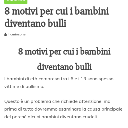
8 motivi per cui i bambini
diventano bulli
Il curiosone
1
N
8 motivi per cui i bambini
o
v
e
diventano bulli
m
b
I bambini di età compresa tra i 6 e i 13 sono spesso
r
e
vittime di bullismo.
2
0
Questo è un problema che richiede attenzione, ma
1
prima di tutto dovremmo esaminare la causa principale
9
del perché alcuni bambini diventano crudeli.