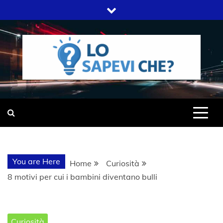
Skip
to
content
SITO WEB DEL GRUPPO LIFELIVE
LO SAPEVI
E.S.P.J
CHE?
You are Here
Home
Curiosità
8 motivi per cui i bambini diventano bulli
Curiosità