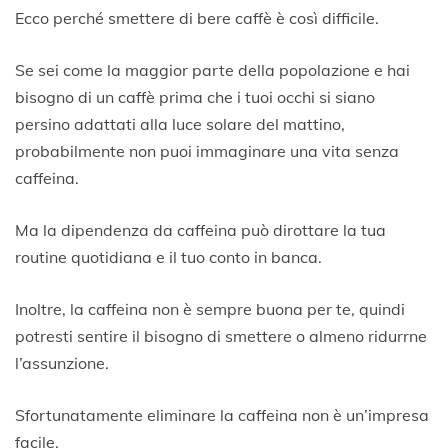
4
Ecco perché smettere di bere caffè è così difficile.
L
u
Se sei come la maggior parte della popolazione e hai
g
l
bisogno di un caffè prima che i tuoi occhi si siano
i
persino adattati alla luce solare del mattino,
o
probabilmente non puoi immaginare una vita senza
2
0
caffeina.
2
0
Ma la dipendenza da caffeina può dirottare la tua
routine quotidiana e il tuo conto in banca.
Inoltre, la caffeina non è sempre buona per te, quindi
potresti sentire il bisogno di smettere o almeno ridurrne
l’assunzione.
Sfortunatamente eliminare la caffeina non è un’impresa
facile.