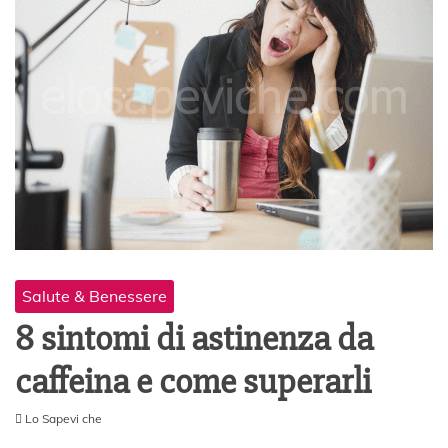
Salute & Benessere
8 sintomi di astinenza da
caffeina e come superarli
Lo Sapevi che
2