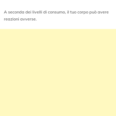
A seconda dei livelli di consumo, il tuo corpo può avere
reazioni avverse.