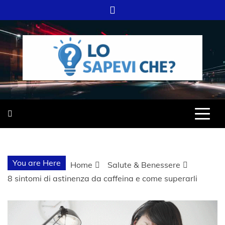
Skip
to
content
SITO WEB DEL GRUPPO LIFELIVE
LO SAPEVI
E.S.P.J
CHE?
You are Here
Home
Salute & Benessere
8 sintomi di astinenza da caffeina e come superarli