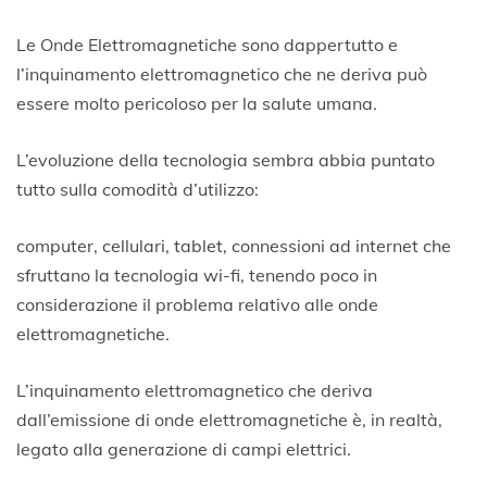
2
3
Le Onde Elettromagnetiche sono dappertutto e
A
l’inquinamento elettromagnetico che ne deriva può
p
essere molto pericoloso per la salute umana.
r
i
l
L’evoluzione della tecnologia sembra abbia puntato
e
tutto sulla comodità d’utilizzo:
2
0
2
computer, cellulari, tablet, connessioni ad internet che
0
sfruttano la tecnologia wi-fi, tenendo poco in
considerazione il problema relativo alle onde
elettromagnetiche.
L’inquinamento elettromagnetico che deriva
dall’emissione di onde elettromagnetiche è, in realtà,
legato alla generazione di campi elettrici.