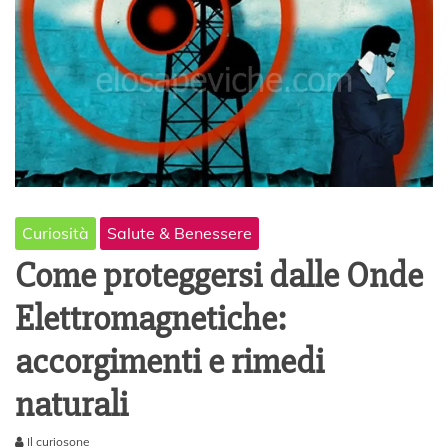
Curiosità
Salute & Benessere
Come proteggersi dalle Onde
Elettromagnetiche:
accorgimenti e rimedi
naturali
Il curiosone