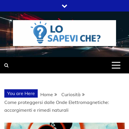
Skip
to
content
SITO WEB DEL GRUPPO LIFELIVE
LO SAPEVI
E.S.P.J
CHE?
You are Here
Home
Curiosità
Come proteggersi dalle Onde Elettromagnetiche:
accorgimenti e rimedi naturali