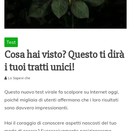
Test
Cosa hai visto? Questo ti dirà
i tuoi tratti unici!
Lo Sapevi che
1
N
Questo nuovo test virale fa scalpore su Internet oggi,
o
poiché migliaia di utenti affermano che i loro risultati
v
sono davvero impressionanti.
e
m
b
Hai il coraggio di conoscere aspetti nascosti del tuo
r
modo di essere? Successivamente posizioneremo
e