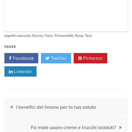
aspetti nascosti
,
Donna
,
Fiore
,
Personalità
,
Rosa
,
Test
SHARE
Facebook
Twitter
Pinterest
Linkedin
Navigazione
I benefici del limone per la tua salute
articoli
Fa male usare creme e trucchi scaduti?