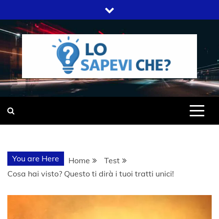
Skip
to
content
SITO WEB DEL GRUPPO LIFELIVE
LO SAPEVI
E.S.P.J
CHE?
You are Here
Home
Test
Cosa hai visto? Questo ti dirà i tuoi tratti unici!