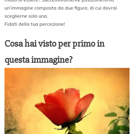
2
un’immagine composta da due figure, di cui dovrai
0
sceglierne solo una.
2
Fidati della tua percezione!
2
Cosa hai visto per primo in
questa immagine?