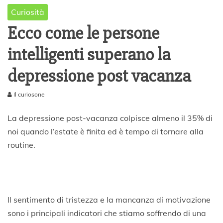
Curiosità
Ecco come le persone
intelligenti superano la
depressione post vacanza
Il curiosone
7
D
La depressione post-vacanza colpisce almeno il 35% di
i
noi quando l’estate è finita ed è tempo di tornare alla
c
routine.
e
m
b
r
e
2
Il sentimento di tristezza e la mancanza di motivazione
0
sono i principali indicatori che stiamo soffrendo di una
1