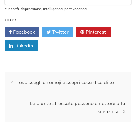
curiosità
,
depressione
,
intelligenza
,
post vacanza
SHARE
Facebook
Twitter
Pinterest
Linkedin
Navigazione
Test: scegli un’emoji e scopri cosa dice di te
articoli
Le piante stressate possono emettere urla
silenziose