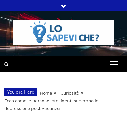
Skip
to
content
SITO WEB DEL GRUPPO LIFELIVE
LO SAPEVI
E.S.P.J
CHE?
You are Here
Home
Curiosità
Ecco come le persone intelligenti superano la
depressione post vacanza