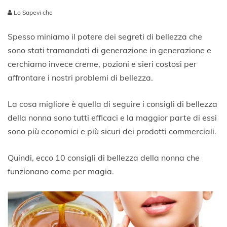
Lo Sapevi che
1
8
Spesso miniamo il potere dei segreti di bellezza che
M
sono stati tramandati di generazione in generazione e
a
cerchiamo invece creme, pozioni e sieri costosi per
g
g
affrontare i nostri problemi di bellezza.
i
o
La cosa migliore è quella di seguire i consigli di bellezza
2
0
della nonna sono tutti efficaci e la maggior parte di essi
2
sono più economici e più sicuri dei prodotti commerciali.
2
Quindi, ecco 10 consigli di bellezza della nonna che
funzionano come per magia.