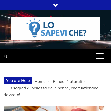
Skip
to
content
SITO WEB DEL GRUPPO LIFELIVE
LO SAPEVI
E.S.P.J
CHE?
You are Here
Home
Rimedi Naturali
Gli 8 segreti di bellezza delle nonne, che funzionano
davvero!