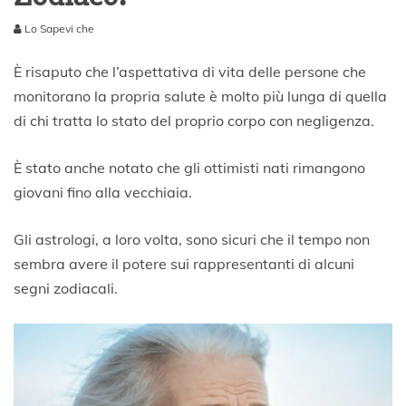
Lo Sapevi che
2
9
È risaputo che l’aspettativa di vita delle persone che
A
monitorano la propria salute è molto più lunga di quella
p
di chi tratta lo stato del proprio corpo con negligenza.
r
i
l
È stato anche notato che gli ottimisti nati rimangono
e
giovani fino alla vecchiaia.
2
0
2
Gli astrologi, a loro volta, sono sicuri che il tempo non
1
sembra avere il potere sui rappresentanti di alcuni
segni zodiacali.