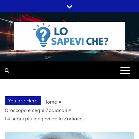
Skip
to
content
SITO WEB DEL GRUPPO LIFELIVE
LO SAPEVI
E.S.P.J
CHE?
You are Here
Home
Oroscopo e segni Zodiacali
I 4 segni più longevi dello Zodiaco: