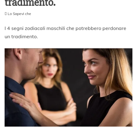
tradimento.
Lo Sapevi che
3
0
I 4 segni zodiacali maschili che potrebbero perdonare
M
un tradimento.
a
r
z
o
2
0
2
3