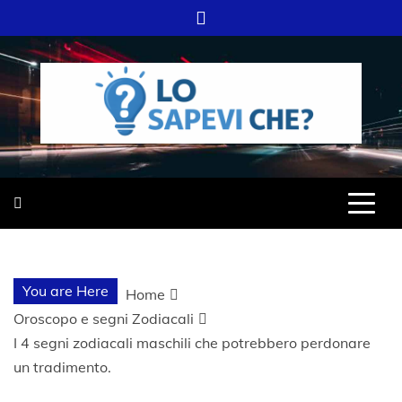
Skip
to
content
SITO WEB DEL GRUPPO LIFELIVE
LO SAPEVI
E.S.P.J
CHE?
You are Here
Home
Oroscopo e segni Zodiacali
I 4 segni zodiacali maschili che potrebbero perdonare
un tradimento.