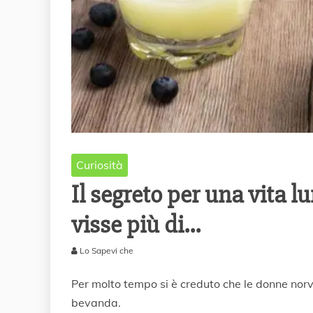
Curiosità
Il segreto per una vita 
visse più di…
Lo Sapevi che
5
O
Per molto tempo si è creduto che le donne nor
t
bevanda.
t