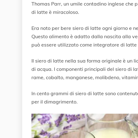
Thomas Parr, un umile contadino inglese che pr
o
b
di latte è miracoloso.
r
e
Era noto per bere siero di latte ogni giorno e n
2
0
Questo alimento è adatto dalla nascita alla ve
2
può essere utilizzato come integratore di latte
2
Il siero di latte nella sua forma originale è un l
di acqua. I componenti principali del siero di la
rame, cobalto, manganese, molibdeno, vitamine
In cento grammi di siero di latte sono contenut
per il dimagrimento.