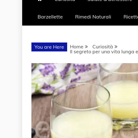
Barzellette
Rimedi Naturali
Ricett
Home
Curiosità
You are Here
Il segreto per una vita lunga 