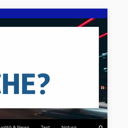
ualità & News
Test
Natura