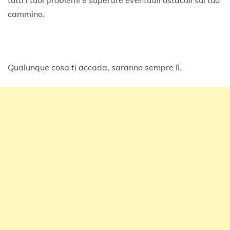
tutti i tuoi problemi e superare eventuali ostacoli sul tuo
cammino.
Qualunque cosa ti accada, saranno sempre lì.