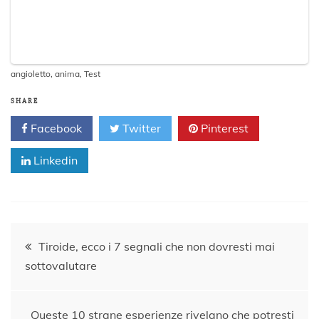
angioletto
,
anima
,
Test
SHARE
Facebook
Twitter
Pinterest
Linkedin
Navigazione
Tiroide, ecco i 7 segnali che non dovresti mai
sottovalutare
articoli
Queste 10 strane esperienze rivelano che potresti