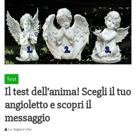
Test
Il test dell’anima! Scegli il tuo
angioletto e scopri il
messaggio
Lo Sapevi che
2