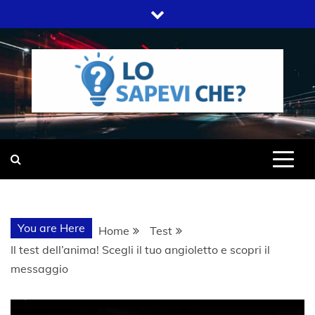
Skip
to
content
SITO WEB DEL GRUPPO LIFELIVE
LO SAPEVI
E.S.P.J
CHE?
You are Here
Home
Test
Il test dell’anima! Scegli il tuo angioletto e scopri il
messaggio