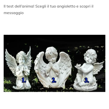
G
Il test dell’anima! Scegli il tuo angioletto e scopri il
i
messaggio
u
g
n
o
2
0
2
0