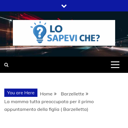
Skip
to
content
SITO WEB DEL GRUPPO LIFELIVE
LO SAPEVI
E.S.P.J
CHE?
You are Here
Home
Barzellette
La mamma tutta preoccupata per il primo
appuntamento della figlia ( Barzelletta)