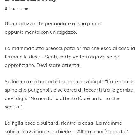
Il curiosone
1
G
Una ragazza sta per andare al suo primo
e
appuntamento con un ragazzo.
n
n
a
La mamma tutta preoccupata prima che esca di casa la
i
ferma e le dice: – Senti, certe volte i ragazzi se ne
o
approfittano. Devi stare attenta.
2
0
1
Se lui cerca di toccarti il seno tu devi dirgli: “Lì ci sono le
8
spine che pungono!”, e se cerca di toccarti tra le gambe
devi digli: “No non farlo attento là c’è un forno che
scotta!”.
La figlia esce e sul tardi rientra a casa. La mamma
subito si avvicina e le chiede: – Allora, com’è andata?