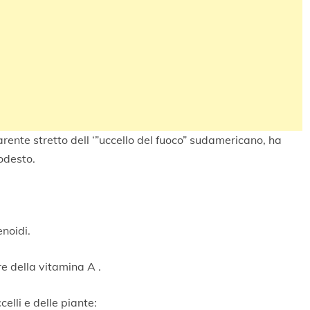
arente stretto dell ‘”uccello del fuoco” sudamericano, ha
modesto.
noidi.
re della vitamina A .
elli e delle piante: