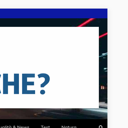
ualità & News
Test
Natura