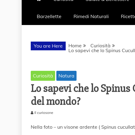
Barzellette
Rimedi Naturali
Ricett
Home
Curiosità
You are Here
Lo sapevi che lo Spinus Cucull
Curiosità
Natura
Lo sapevi che lo Spinus 
del mondo?
Il curiosone
3
A
Nella foto – un visone ardente ( Spinus cucullat
p