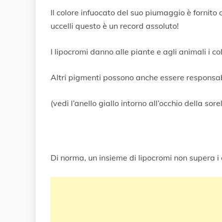
r
Il colore infuocato del suo piumaggio è fornito 
i
l
uccelli questo è un record assoluto!
e
2
I lipocromi danno alle piante e agli animali i co
0
2
0
Altri pigmenti possono anche essere responsabi
(vedi l’anello giallo intorno all’occhio della sor
Di norma, un insieme di lipocromi non supera i 