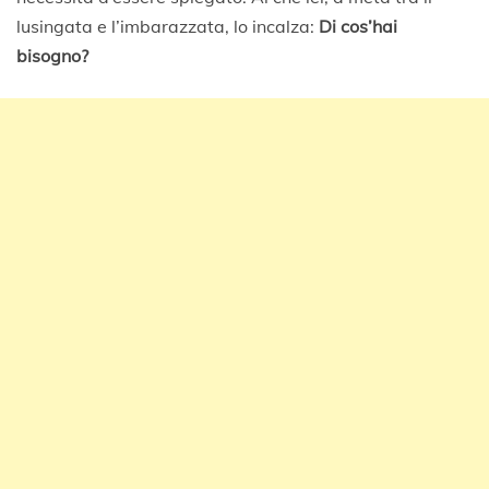
lusingata e l’imbarazzata, lo incalza:
Di cos’hai
bisogno?