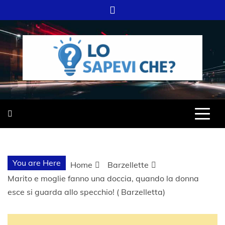
Skip
to
content
SITO WEB DEL GRUPPO LIFELIVE
LO SAPEVI
E.S.P.J
CHE?
You are Here
Home
Barzellette
Marito e moglie fanno una doccia, quando la donna
esce si guarda allo specchio! ( Barzelletta)