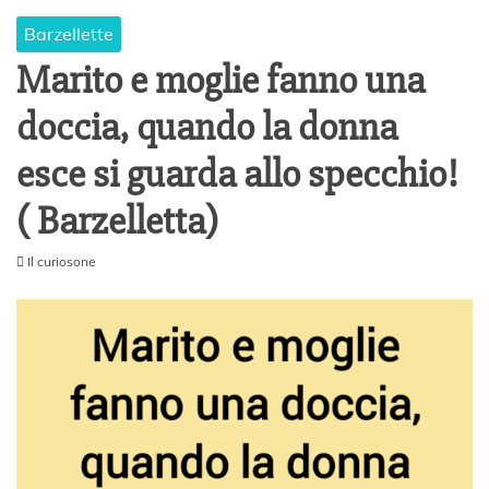
Barzellette
Marito e moglie fanno una
doccia, quando la donna
esce si guarda allo specchio!
( Barzelletta)
Il curiosone
4
G
e
n
n
a
i
o
2
0