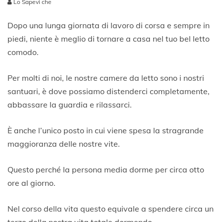
Lo Sapevi che
1
6
Dopo una lunga giornata di lavoro di corsa e sempre in
G
piedi, niente è meglio di tornare a casa nel tuo bel letto
i
comodo.
u
g
n
Per molti di noi, le nostre camere da letto sono i nostri
o
santuari, è dove possiamo distenderci completamente,
2
0
abbassare la guardia e rilassarci.
2
0
È anche l’unico posto in cui viene spesa la stragrande
maggioranza delle nostre vite.
Questo perché la persona media dorme per circa otto
ore al giorno.
Nel corso della vita questo equivale a spendere circa un
terzo della nostra vita totale dormendo.