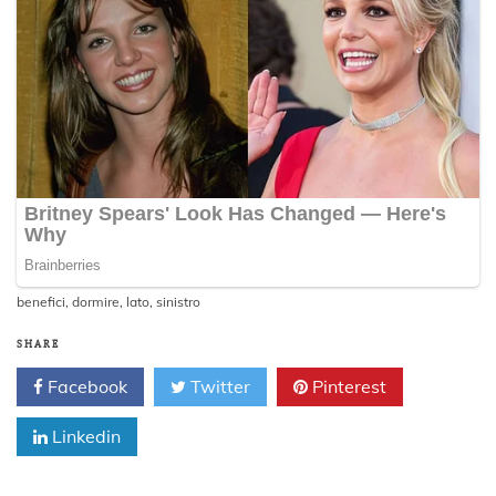
benefici
,
dormire
,
lato
,
sinistro
SHARE
Facebook
Twitter
Pinterest
Linkedin