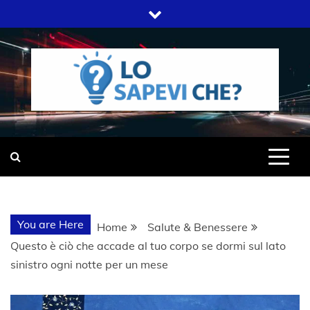
Skip
to
content
SITO WEB DEL GRUPPO LIFELIVE
LO SAPEVI
E.S.P.J
CHE?
You are Here
Home
Salute & Benessere
Questo è ciò che accade al tuo corpo se dormi sul lato
sinistro ogni notte per un mese