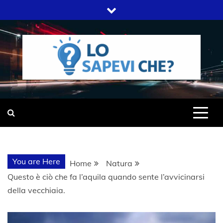
Skip
to
content
SITO WEB DEL GRUPPO LIFELIVE
LO SAPEVI
E.S.P.J
CHE?
You are Here
Home
Natura
Questo è ciò che fa l’aquila quando sente l’avvicinarsi
della vecchiaia.