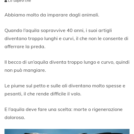
Lo Sapevi che
2
7
Abbiamo molto da imparare dagli animali.
G
i
Quando l’aquila sopravvive 40 anni, i suoi artigli
u
g
diventano troppo lunghi e curvi, il che non le consente di
n
afferrare la preda.
o
2
0
Il becco di un’aquila diventa troppo lungo e curvo, quindi
2
non può mangiare.
0
Le piume sul petto e sulle ali diventano molto spesse e
pesanti, il che rende difficile il volo.
E l’aquila deve fare una scelta: morte o rigenerazione
dolorosa.