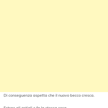
Di conseguenza aspetta che il nuovo becco cresca.
Estrae gli artigli e fa la stessa cosa.