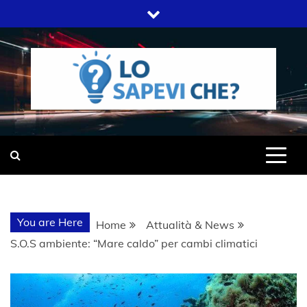
Skip
to
content
SITO WEB DEL GRUPPO LIFELIVE
LO SAPEVI
E.S.P.J
CHE?
You are Here
Home
Attualità & News
S.O.S ambiente: “Mare caldo” per cambi climatici