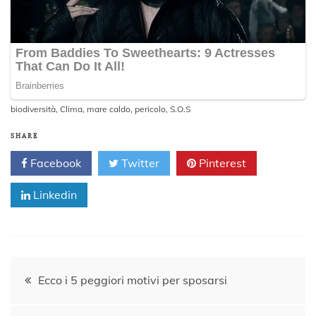
biodiversità
,
Clima
,
mare caldo
,
pericolo
,
S.O.S
SHARE
Facebook
Twitter
Pinterest
Linkedin
Navigazione
Ecco i 5 peggiori motivi per sposarsi
articoli