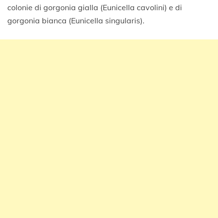
colonie di gorgonia gialla (Eunicella cavolini) e di
gorgonia bianca (Eunicella singularis).