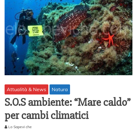
Attualità & News
Natura
S.O.S ambiente: “Mare caldo”
per cambi climatici
Lo Sapevi che
2