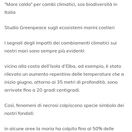
1
“Mare caldo” per cambi climatici, sos biodiversità in
L
Italia
u
g
l
Studio Greenpeace sugli ecosistemi marini costieri
i
o
I segnali degli impatti dei cambiamenti climatici sui
2
0
nostri mari sono sempre più evidenti:
2
0
vicino alla costa dell’Isola d’Elba, ad esempio, è stato
rilevato un aumento repentino delle temperature che a
inizio giugno, attorno ai 35 metri di profondità, sono
arrivate fino a 20 gradi centigradi.
Così, fenomeni di necrosi colpiscono specie simbolo dei
nostri fondali:
in alcune aree la moria ha colpito fino al 50% delle