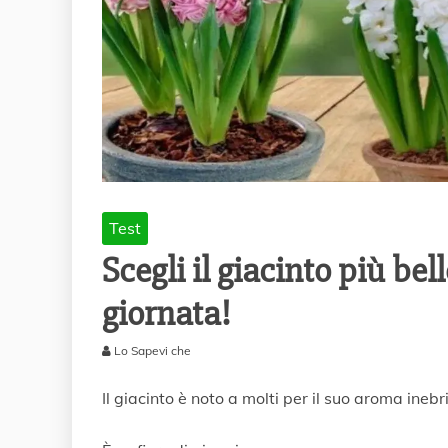
Test
Scegli il giacinto più be
giornata!
Lo Sapevi che
8
L
Il giacinto è noto a molti per il suo aroma inebr
u
g