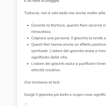
È un fiore di pioggia.
l
i
o
Tuttavia, non è solo bello ma anche molto utile
2
0
2
Durante la fioritura, questo fiore secerne mol
0
miracoloso.
Colpisce una persona, il giacinto lo rende a
Questi fiori hanno anche un effetto positiv
spirituale. L’odore del giacinto aiuta a tro
significato della vita.
L’odore dei giacinti aiuta a purificare l’e
attività creative.
Ora torniamo al test.
Scegli il giacinto più bello e scopri cosa signific