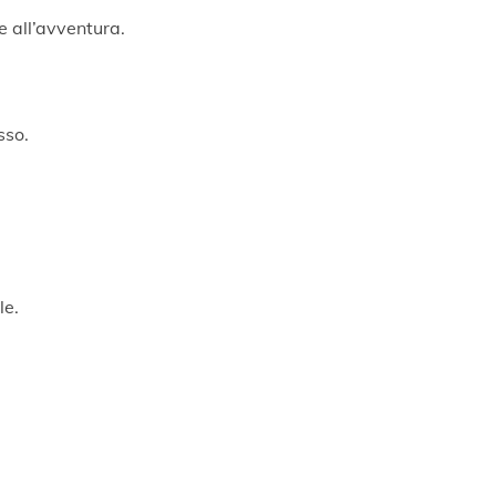
e all’avventura.
sso.
le.