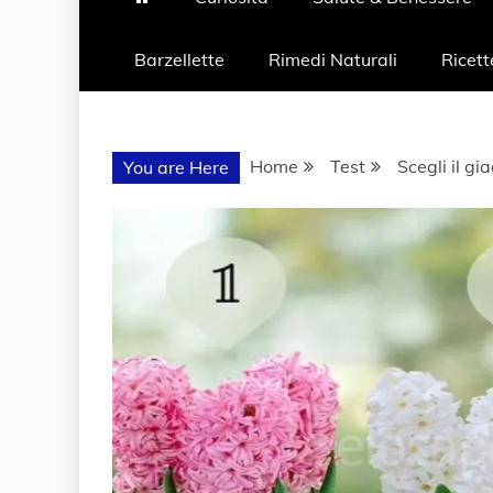
Barzellette
Rimedi Naturali
Ricett
Home
Test
Scegli il gi
You are Here