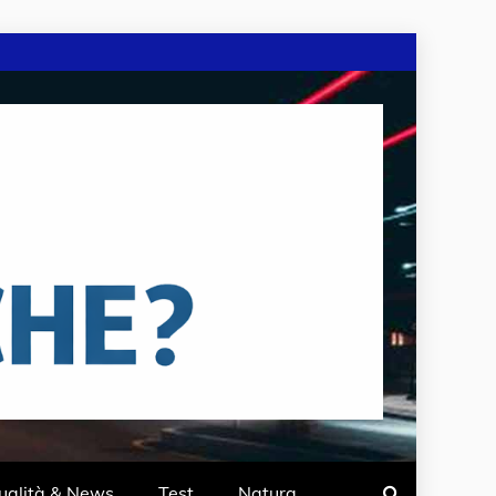
ualità & News
Test
Natura