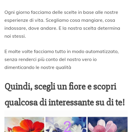
p
r
Ogni giorno facciamo delle scelte in base alle nostre
i
l
esperienze di vita. Scegliamo cosa mangiare, cosa
e
indossare, dove andare. E la nostra scelta determina
2
noi stessi.
0
2
1
E molte volte facciamo tutto in modo automatizzato,
senza renderci più conto del nostro vero io
dimenticando le nostre qualità
Quindi, scegli un fiore e scopri
qualcosa di interessante su di te!