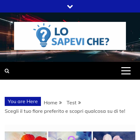
Skip
to
content
SITO WEB DEL GRUPPO LIFELIVE
LO SAPEVI
E.S.P.J
CHE?
You are Here
Home
Test
Scegli il tuo fiore preferito e scopri qualcosa su di te!