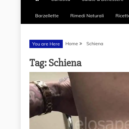
Barzellette
Rimedi Naturali
Ricett
Home
Schiena
You are Here
Tag:
Schiena