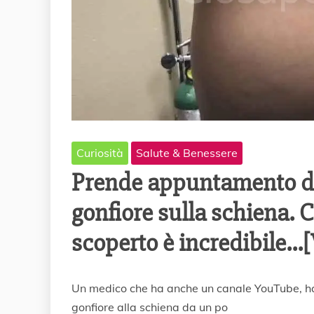
Curiosità
Salute & Benessere
Prende appuntamento da
gonfiore sulla schiena. 
scoperto è incredibile…
6
Un medico che ha anche un canale YouTube, ha
G
gonfiore alla schiena da un po
e