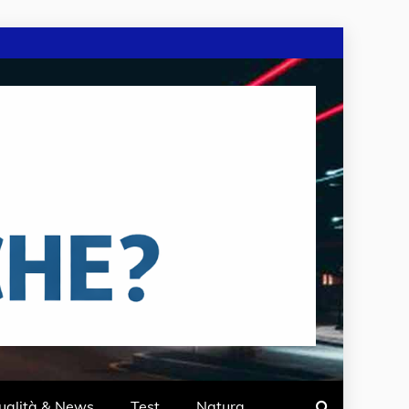
ualità & News
Test
Natura