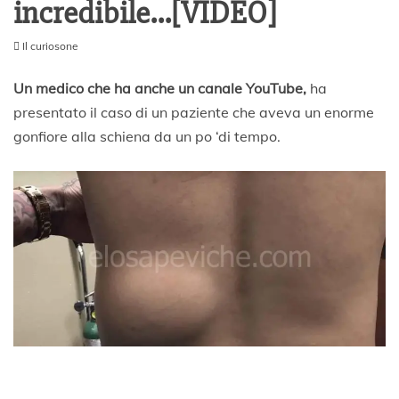
incredibile…[VIDEO]
Il curiosone
6
G
Un medico che ha anche un canale YouTube,
ha
e
presentato il caso di un paziente che aveva un enorme
n
gonfiore alla schiena da un po ‘di tempo.
n
a
i
o
2
0
2
0