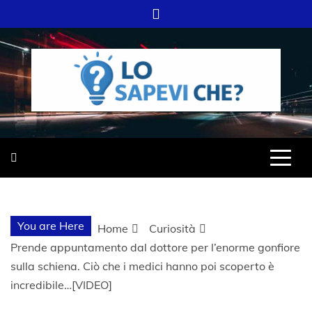
Skip
to
content
SITO WEB DEL GRUPPO LIFELIVE
LO SAPEVI
E.S.P.J
CHE?
You are Here
Home
Curiosità
Prende appuntamento dal dottore per l’enorme gonfiore
sulla schiena. Ciò che i medici hanno poi scoperto è
incredibile…[VIDEO]