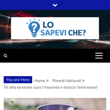
Skip
to
content
SITO WEB DEL GRUPPO LIFELIVE
LO SAPEVI
E.S.P.J
CHE?
You are Here
Home
Rimedi Naturali
Tè alla lavanda cura l’insonnia e blocca l’emicrania!