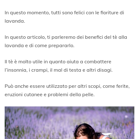
1
4
In questo momento, tutti sono felici con le fioriture di
L
lavanda.
u
g
l
In questo articolo, ti parleremo dei benefici del tè alla
i
lavanda e di come prepararlo.
o
2
0
Il tè è molto utile in quanto aiuta a combattere
2
l’insonnia, i crampi, il mal di testa e altri disagi.
0
Può anche essere utilizzato per altri scopi, come ferite,
eruzioni cutanee e problemi della pelle.