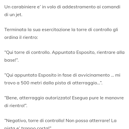
0
Un carabiniere e’ in volo di addestramento ai comandi
F
di un jet.
e
b
b
Terminata la sua esercitazione la torre di controllo gli
r
ordina il rientro:
a
i
o
“Qui torre di controllo. Appuntato Esposito, rientrare alla
2
base!”.
0
1
8
“Qui appuntato Esposito in fase di avvicinamento … mi
trovo a 500 metri dalla pista di atterraggio…”.
“Bene, atterraggio autorizzato! Esegua pure le manovre
di rientro!”.
“Negativo, torre di controllo! Non posso atterrare! La
pista e’ troppo corta!”.