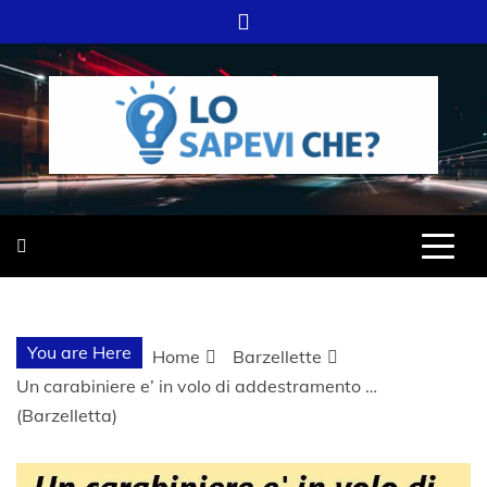
Skip
to
content
SITO WEB DEL GRUPPO LIFELIVE
LO SAPEVI
E.S.P.J
CHE?
You are Here
Home
Barzellette
Un carabiniere e’ in volo di addestramento …
(Barzelletta)