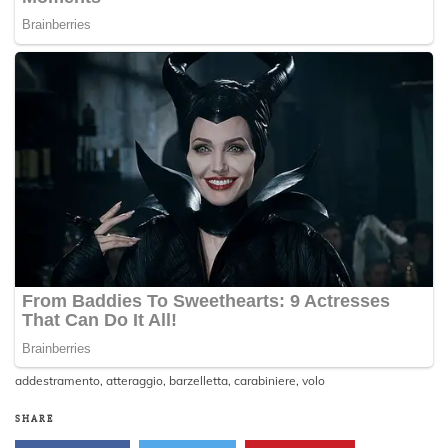
addestramento
,
atteraggio
,
barzelletta
,
carabiniere
,
volo
SHARE