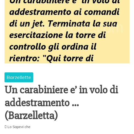
Barzellette
Un carabiniere e’ in volo di
addestramento …
(Barzelletta)
Lo Sapevi che
1